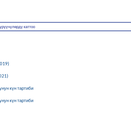
үрүүчүлөрдү каттоо
019)
021)
нун күн тартиби
нун күн тартиби