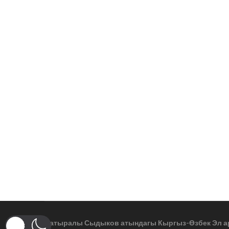
Батыралы Сыдыков атындагы Кыргыз-Өзбек Эл а