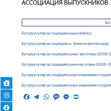
АССОЦИАЦИЯ ВЫПУСКНИКОВ
Бүт
Бүтүрүүчүлөр ассоциациясынын жобосу
Бүтүрүүчүлөр ассоциациясы боюнча протоколдор
Бүтүрүүчүлөр ассоциациясынын иш планы (2018-2
Бүтүрүүчүлөр ассоциациясынын иш планы (2020-2
Бүтүрүүчүлөр ассоциациясынын кеңешинин отуруму
Бүтүрүүчүлөр ассоциациясынын кеңешинин отуруму
F
T
W
M
M
Pr
ac
el
h
es
es
in