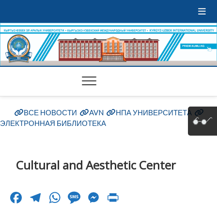
ВСЕ НОВОСТИ
AVN
НПА УНИВЕРСИТЕТА
ЭЛЕКТРОННАЯ БИБЛИОТЕКА
Cultural and Aesthetic Center
F
T
W
M
M
Pr
ac
el
h
es
es
in