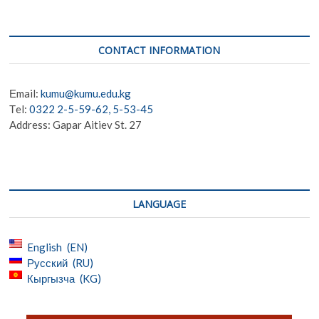
e
e
at
sa
se
t
b
gr
s
g
n
CONTACT INFORMATION
o
a
A
e
g
o
m
p
er
Еmail:
kumu@kumu.edu.kg
k
p
Тel:
0322 2-5-59-62, 5-53-45
Address: Gapar Aitiev St. 27
LANGUAGE
English
EN
Русский
RU
Кыргызча
KG