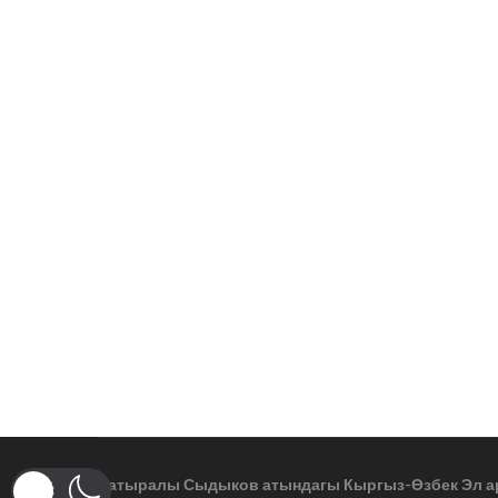
Батыралы Сыдыков атындагы Кыргыз-Өзбек Эл а