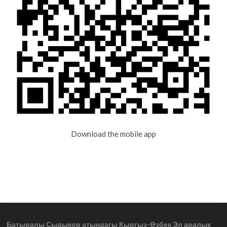
Download the mobile app
Батыралы Сыдыков атындагы Кыргыз-Өзбек Эл аралык