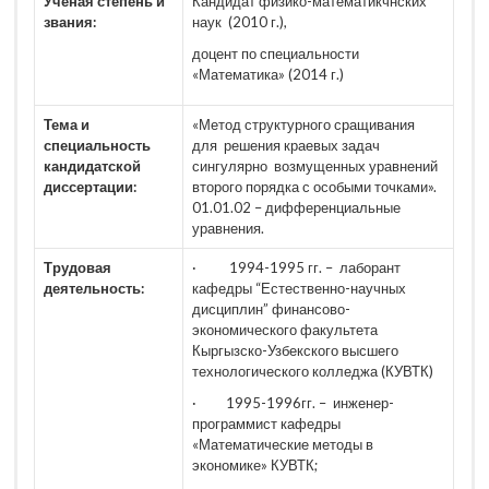
Ученая степень и
Кандидат физико-математикчнских
звания:
наук (2010 г.),
доцент по специальности
«Математика» (2014 г.)
Тема и
«Метод структурного сращивания
специальность
для решения краевых задач
кандидатской
сингулярно возмущенных уравнений
диссертации:
второго порядка с особыми точками».
01.01.02 – дифференциальные
уравнения.
Трудовая
· 1994-1995 гг. – лаборант
деятельность:
кафедры “Естественно-научных
дисциплин” финансово-
экономического факультета
Кыргызско-Узбекского высшего
технологического колледжа (КУВТК)
· 1995-1996гг. – инженер-
программист кафедры
«Математические методы в
экономике» КУВТК;