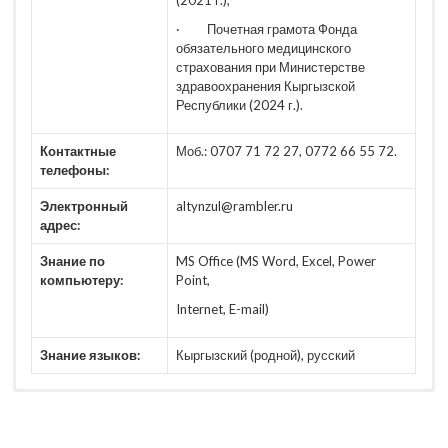
· Почетная грамота Фонда
обязательного медицинского
страхования при Министерстве
здравоохранения Кыргызской
Республики (2024 г.).
Контактные
Моб.: 0707 71 72 27, 0772 66 55 72.
телефоны:
Электронный
altynzul@rambler.ru
адрес:
Знание по
MS Office (MS Word, Excel, Power
компьютеру:
Point,
Internet, E-mail)
Знание языков:
Кыргызский (родной), русский
Иш_план_КЖККДБ_2025_2026.pdf
КУРСТАРДЫН_ТИЗМЕСИ_2025_2026.pdf