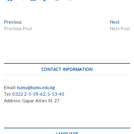
ac
el
h
es
es
in
e
e
at
sa
se
t
Post
Previous
Next
Previous
Next
b
gr
s
g
n
post:
post:
Previous Post
Next Post
navigation
o
a
A
e
g
o
m
p
er
k
p
CONTACT INFORMATION
Еmail:
kumu@kumu.edu.kg
Тel:
0322 2-5-59-62, 5-53-45
Address: Gapar Aitiev St. 27
LANGUAGE