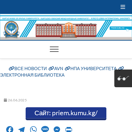
ВСЕ НОВОСТИ
AVN
НПА УНИВЕРСИТЕТА
ЭЛЕКТРОННАЯ БИБЛИОТЕКА
26.06.2025
Сайт: priem.kumu.kg/
F
T
W
M
M
Pr