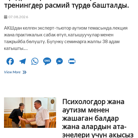
тренингдер расмий түрдө башталды.
07.08.2026
АКШдан келген эксперт-тьютор аутизм темасында лекция
жана практикалык сабак өтүп, катышуучулар менен
тажрыйба бөлүштү. Бүгүнкү семинарга жалпы 38 адам
катышты.…
F
T
W
M
M
Pr
ac
el
h
es
es
in
Б.
View More
e
Сыдыков
e
at
sa
se
t
атындагы
b
gr
s
g
n
Кыргыз-
Өзбек
o
a
A
e
g
Психологдор жана
эл
аралык
o
m
p
er
аутизм менен
университетинде
жашаган балдар
аутизм
k
p
спектриндеги
жана алардын ата-
балдарды
энелери үчүн акысыз
окутууга