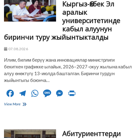
o
m
p
er
Кыргыз-Өзбек Эл
тышкы
аралык
иш
k
p
сапарында
университетинде
биринчи
кабыл алуунун
эл
аралык
биринчи туру жыйынтыкталды
меморандумга
кол
07.08.2026
койду
Илим, билим берүү жана инновациялар министрлиги
бекиткен графикке ылайык, 2026–2027-окуу жылына кабыл
алуу өнөктүгү 13-июлда башталган. Биринчи турдун
жыйынтыгы боюнча…
F
T
W
M
M
Pr
ac
el
h
es
es
in
Б.Сыдыков
View More
e
атындагы
e
at
sa
se
t
Кыргыз-
b
gr
s
g
n
Өзбек
Эл
o
a
A
e
g
Абитуриенттерди
аралык
университетинде