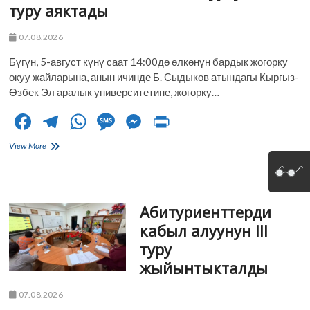
туру аяктады
07.08.2026
Бүгүн, 5-август күнү саат 14:00дө өлкөнүн бардык жогорку
окуу жайларына, анын ичинде Б. Сыдыков атындагы Кыргыз-
Өзбек Эл аралык университетине, жогорку…
F
T
W
M
M
Pr
ac
el
h
es
es
in
Б.
View More
e
Сыдыков
e
at
sa
se
t
атындагы
b
gr
s
g
n
Кыргыз-
Өзбек
o
a
A
e
g
Абитуриенттерди
Эл
аралык
o
m
p
er
кабыл алуунун III
университетине
туру
кабыл
k
p
алуунун
жыйынтыкталды
IV
туру
07.08.2026
аяктады