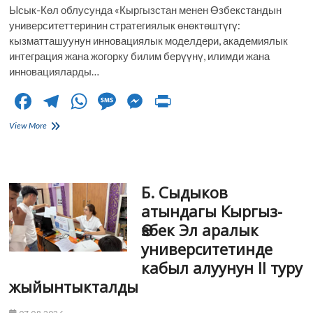
Ысык-Көл облусунда «Кыргызстан менен Өзбекстандын
университеттеринин стратегиялык өнөктөштүгү:
кызматташуунун инновациялык моделдери, академиялык
интеграция жана жогорку билим берүүнү, илимди жана
инновацияларды…
F
T
W
M
M
Pr
ac
el
h
es
es
in
КӨЭАУнун
View More
e
ректору
e
at
sa
se
t
Алтынбек
b
gr
s
g
n
Зулпукаров
Кыргызстан
o
a
A
e
g
Б. Сыдыков
менен
Өзбекстандын
o
m
p
er
атындагы Кыргыз-
ректорлорунун
Өзбек Эл аралык
III
k
p
форумуна
университетинде
катышты
кабыл алуунун II туру
жыйынтыкталды