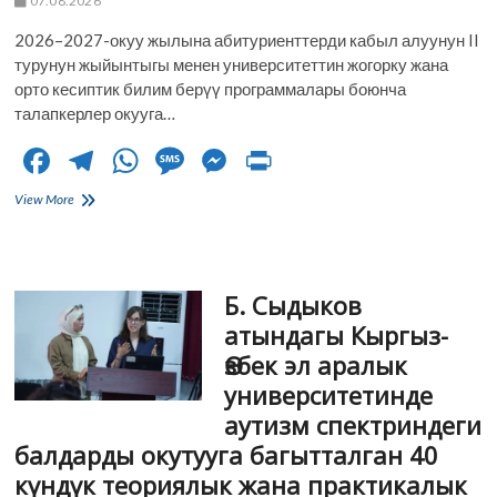
07.08.2026
2026–2027-окуу жылына абитуриенттерди кабыл алуунун II
турунун жыйынтыгы менен университеттин жогорку жана
орто кесиптик билим берүү программалары боюнча
талапкерлер окууга…
F
T
W
M
M
Pr
ac
el
h
es
es
in
Б.
View More
e
Сыдыков
e
at
sa
se
t
атындагы
b
gr
s
g
n
Кыргыз-
Өзбек
o
a
A
e
g
Б. Сыдыков
Эл
аралык
o
m
p
er
атындагы Кыргыз-
университетинде
Өзбек эл аралык
кабыл
k
p
алуунун
университетинде
II
аутизм спектриндеги
туру
жыйынтыкталды
балдарды окутууга багытталган 40
күндүк теориялык жана практикалык