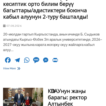
билим
кесиптик орто билим берүү
берүү
багыттары/адистиктери боюнча
курсу
башталат!
кабыл алуунун 2-туру башталды!
07.08.2026
20-июлдан тартып Кыргызстанда, анын ичинде Б. Сыдыков
атындагы Кыргыз-Өзбек Эл аралык университетинде, 2026–
2027-окуу жылына карата жогорку окуу жайларга кабыл
алуу…
F
T
W
M
M
Pr
ac
el
h
es
es
in
Б.
View More
e
Сыдыков
e
at
sa
se
t
атындагы
b
gr
s
g
n
Кыргыз-
Өзбек
o
a
A
e
g
КӨЭАУнун жаңы
Эл
аралык
o
m
p
er
барагы: ректор
университетинде
Алтынбек
жогорку
k
p