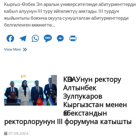
Кыргыз-Өзбек Эл аралык университетинде абитуриенттерди
кабыл алуунун III туру ийгиликтүү аяктады. III турдун
жыйынтыгы боюнча окууга сунушталган абитуриенттерди
белгиленген мөөнөттө…
F
T
W
M
M
Pr
ac
el
h
es
es
in
Абитуриенттерди
View More
e
кабыл
e
at
sa
se
t
алуунун
b
gr
s
g
n
III
туру
o
a
A
e
g
КӨЭАУнун ректору
жыйынтыкталды
o
m
p
er
Алтынбек
Зулпукаров
k
p
Кыргызстан менен
Өзбекстандын
ректорлорунун III форумуна катышты
07.08.2026