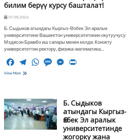
багытталган
билим берүү курсу башталат!
40
күндүк
07.08.2026
теориялык
жана
Б. Сыдыков атындагы Кыргыз-Өзбек Эл аралык
практикалык
тренингдер
университетине Вашингтон университетинин окутуучусу
расмий
Мэдисон Брамбо иш сапары менен келди. Конокту
түрдө
университеттин ректору, физика-математика…
башталды.
F
T
W
M
M
Pr
ac
el
h
es
es
in
Психологдор
View More
e
жана
e
at
sa
se
t
аутизм
b
gr
s
g
n
менен
жашаган
o
a
A
e
g
Б. Сыдыков
балдар
жана
o
m
p
er
атындагы Кыргыз-
алардын
Өзбек Эл аралык
ата-
k
p
энелери
университетинде
үчүн
жогорку жана
акысыз