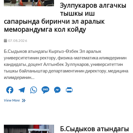
жана
Зулпукаров алгачкы
кесиптик
тышкы иш
орто
билим
сапарында биринчи эл аралык
берүү
меморандумга кол койду
багыттары/
адистиктери
боюнча
07.08.2026
кабыл
алуунун
Б.Сыдыков атындагы Кыргыз-Өзбек Эл аралык
2-
университетинин ректору, физика-математика илимдеринин
туру
кандидаты, доцент Алтынбек Зулпукаров, университеттин
башталды!
тышкы байланыштар департаментинин директору, медицина
илимдеринин…
F
T
W
M
M
Pr
ac
el
h
es
es
in
КӨЭАУнун
View More
e
жаңы
e
at
sa
se
t
барагы:
b
gr
s
g
n
ректор
Алтынбек
o
a
A
e
g
Б.Сыдыков атындагы
Зулпукаров
алгачкы