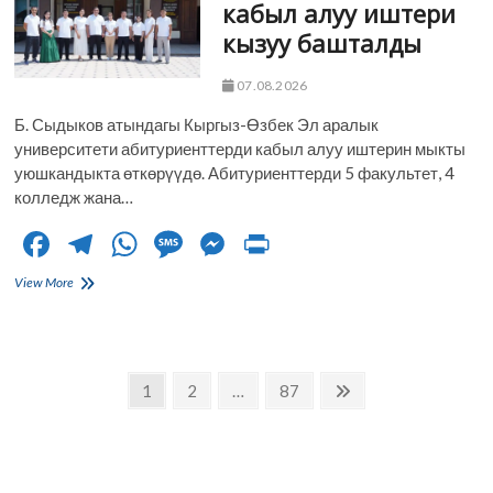
o
m
p
er
кабыл алуу иштери
кабыл
кызуу башталды
алуунун
k
p
биринчи
туру
07.08.2026
жыйынтыкталды
Б. Сыдыков атындагы Кыргыз-Өзбек Эл аралык
университети абитуриенттерди кабыл алуу иштерин мыкты
уюшкандыкта өткөрүүдө. Абитуриенттерди 5 факультет, 4
колледж жана…
F
T
W
M
M
Pr
ac
el
h
es
es
in
Абитуриенттерди
View More
e
кабыл
e
at
sa
se
t
алуу
b
gr
s
g
n
иштери
кызуу
o
a
A
e
g
Posts
башталды
Page
Page
Page
Next
1
2
…
87
o
m
p
er
page
navigation
k
p