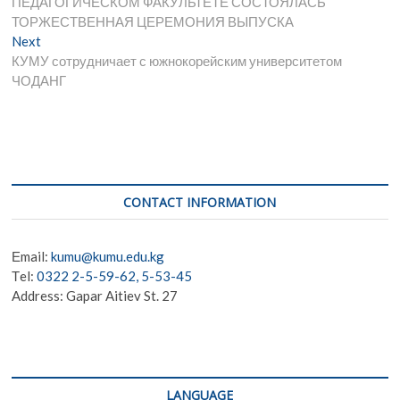
o
a
A
e
g
ПЕДАГОГИЧЕСКОМ ФАКУЛЬТЕТЕ СОСТОЯЛАСЬ
ТОРЖЕСТВЕННАЯ ЦЕРЕМОНИЯ ВЫПУСКА
o
m
p
er
Next
Next
k
p
post:
КУМУ сотрудничает с южнокорейским университетом
ЧОДАНГ
CONTACT INFORMATION
Еmail:
kumu@kumu.edu.kg
Тel:
0322 2-5-59-62, 5-53-45
Address: Gapar Aitiev St. 27
LANGUAGE