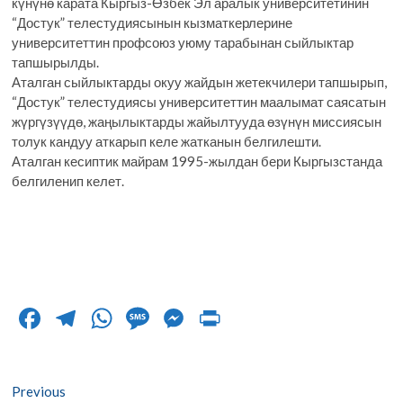
күнүнө карата Кыргыз-Өзбек Эл аралык университетинин
“Достук” телестудиясынын кызматкерлерине
университеттин профсоюз уюму тарабынан сыйлыктар
тапшырылды.
Аталган сыйлыктарды окуу жайдын жетекчилери тапшырып,
“Достук” телестудиясы университеттин маалымат саясатын
жүргүзүүдө, жаңылыктарды жайылтууда өзүнүн миссиясын
толук кандуу аткарып келе жатканын белгилешти.
Аталган кесиптик майрам 1995-жылдан бери Кыргызстанда
белгиленип келет.
F
T
W
M
M
Pr
ac
el
h
es
es
in
e
e
at
sa
se
t
Post
Previous
Previous