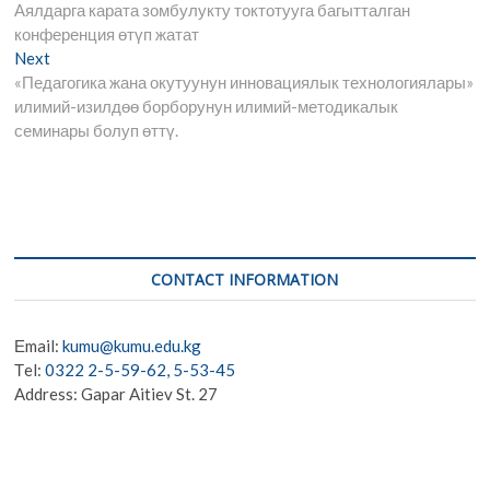
b
gr
s
g
n
post:
Аялдарга карата зомбулукту токтотууга багытталган
navigation
o
a
A
e
g
конференция өтүп жатат
Next
Next
o
m
p
er
post:
«Педагогика жана окутуунун инновациялык технологиялары»
k
p
илимий-изилдөө борборунун илимий-методикалык
семинары болуп өттү.
CONTACT INFORMATION
Еmail:
kumu@kumu.edu.kg
Тel:
0322 2-5-59-62, 5-53-45
Address: Gapar Aitiev St. 27