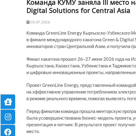
Команда КУМУ заняла III место 
Digital Solutions for Central Asia
03.07.2026
Команда GreenLine Energy Кыргызско-Узбекского Ме
в финале международного хакатона Green & Digital 
инноваторов стран Центральной Азии, и получила г
Финал хакатона прошел 26–27 июня 2026 года на Ис
Кыргызстана, Казахстана, Узбекистана и Таджикис
и цифровые инновационные проекты, направленные 
Проект GreenLine Energy, представленный командо
на эффективное управление потреблением электроэ
в режиме реального времени, помогая выявлять пот
Перед финалом команда прошла менторскую програм
была усовершенствована бизнес-модель проекта, у
презентация и питчинг. В результате проект получи
место.