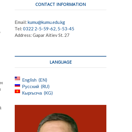
CONTACT INFORMATION
Еmail:
kumu@kumu.edu.kg
Тel:
0322 2-5-59-62, 5-53-45
о
Address: Gapar Aitiev St. 27
LANGUAGE
English
EN
ен
Русский
RU
и
Кыргызча
KG
й