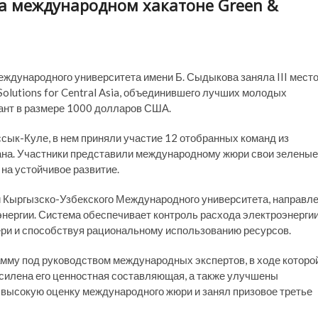
на международном хакатоне Green &
ждународного университета имени Б. Сыдыкова заняла III мест
Solutions for Central Asia, объединившего лучших молодых
рант в размере 1000 долларов США.
сык-Куле, в нем приняли участие 12 отобранных команд из
тана. Участники представили международному жюри свои зеленые
на устойчивое развитие.
й Кыргызско-Узбекского Международного университета, направл
нергии. Система обеспечивает контроль расхода электроэнерги
ери и способствуя рациональному использованию ресурсов.
му под руководством международных экспертов, в ходе которо
силена его ценностная составляющая, а также улучшены
л высокую оценку международного жюри и занял призовое третье