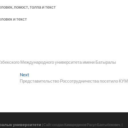
Узбекского Международного университета имени Батыралы
Next
Next
post:
Представительство Россотрудничества посетило КУ
ралык университети
| Сайт создан Камаридинов Расул Бактыбекович.
|