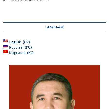
Address: Gapar Aitiev St. 27
LANGUAGE
English
EN
Русский
RU
Кыргызча
KG