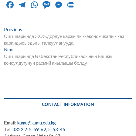
F
T
W
M
M
Pr
ac
el
h
es
es
in
e
e
at
sa
se
t
Post
Previous
Previous
b
gr
s
g
n
post:
Ош шаарында ЖОЖдордун каржылык-экономикалык көз
navigation
o
a
A
e
g
карандысыздыгы талкууланууда
Next
Next
o
m
p
er
post:
Ош шаарында Өзбекстан Республикасынын Башкы
k
p
консулдугунун расмий ачылышы болду
CONTACT INFORMATION
Еmail:
kumu@kumu.edu.kg
Тel:
0322 2-5-59-62, 5-53-45