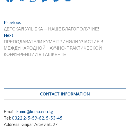
ac
el
h
es
es
in
e
e
at
sa
se
t
Post
Previous
Previous
b
gr
s
g
n
post:
ДЕТСКАЯ УЛЫБКА — НАШЕ БЛАГОПОЛУЧИЕ!
navigation
o
a
A
e
g
Next
Next
post:
ПРЕПОДАВАТЕЛИ КУМУ ПРИНЯЛИ УЧАСТИЕ В
o
m
p
er
МЕЖДУНАРОДНОЙ НАУЧНО-ПРАКТИЧЕСКОЙ
k
p
КОНФЕРЕНЦИИ В ТАШКЕНТЕ
CONTACT INFORMATION
Еmail:
kumu@kumu.edu.kg
Тel:
0322 2-5-59-62, 5-53-45
Address: Gapar Aitiev St. 27