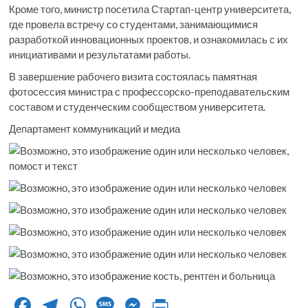
Кроме того, министр посетила Стартап-центр университета,
где провела встречу со студентами, занимающимися
разработкой инновационных проектов, и ознакомилась с их
инициативами и результатами работы.
В завершение рабочего визита состоялась памятная
фотосессия министра с профессорско-преподавательским
составом и студенческим сообществом университета.
Департамент коммуникаций и медиа
F
T
W
M
M
Pr