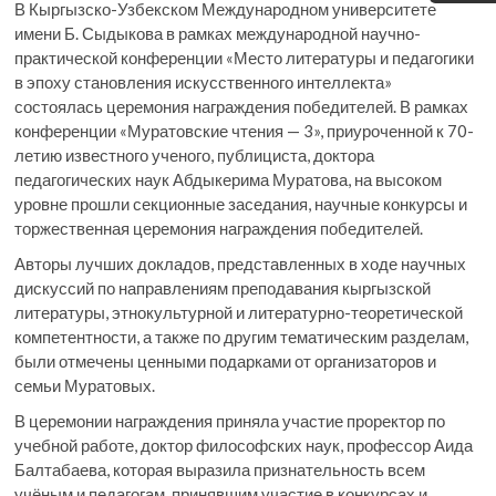
В Кыргызско-Узбекском Международном университете
имени Б. Сыдыкова в рамках международной научно-
практической конференции «Место литературы и педагогики
в эпоху становления искусственного интеллекта»
состоялась церемония награждения победителей. В рамках
конференции «Муратовские чтения — 3», приуроченной к 70-
летию известного ученого, публициста, доктора
педагогических наук Абдыкерима Муратова, на высоком
уровне прошли секционные заседания, научные конкурсы и
торжественная церемония награждения победителей.
Авторы лучших докладов, представленных в ходе научных
дискуссий по направлениям преподавания кыргызской
литературы, этнокультурной и литературно-теоретической
компетентности, а также по другим тематическим разделам,
были отмечены ценными подарками от организаторов и
семьи Муратовых.
В церемонии награждения приняла участие проректор по
учебной работе, доктор философских наук, профессор Аида
Балтабаева, которая выразила признательность всем
учёным и педагогам, принявшим участие в конкурсах и