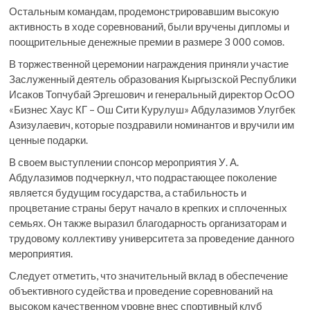
Остальным командам, продемонстрировавшим высокую
активность в ходе соревнований, были вручены дипломы и
поощрительные денежные премии в размере 3 000 сомов.
В торжественной церемонии награждения приняли участие
Заслуженный деятель образования Кыргызской Республики
Исаков Топчубай Эргешович и генеральный директор ОсОО
«Бизнес Хаус КГ – Ош Сити Курулуш» Абдулазимов Улугбек
Азизулаевич, которые поздравили номинантов и вручили им
ценные подарки.
В своем выступлении спонсор мероприятия У. А.
Абдулазимов подчеркнул, что подрастающее поколение
является будущим государства, а стабильность и
процветание страны берут начало в крепких и сплоченных
семьях. Он также выразил благодарность организаторам и
трудовому коллективу университета за проведение данного
мероприятия.
Следует отметить, что значительный вклад в обеспечение
объективного судейства и проведение соревнований на
высоком качественном уровне внес спортивный клуб