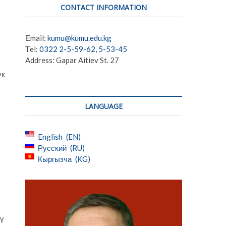
CONTACT INFORMATION
Еmail:
kumu@kumu.edu.kg
Тel:
0322 2-5-59-62, 5-53-45
Address: Gapar Aitiev St. 27
ук
LANGUAGE
English
EN
Русский
RU
Кыргызча
KG
үү