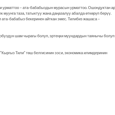
зди урматтоо – ата-бабабыздын мурасын урматтоо. Ошондуктан а
 муунга таза, татыктуу жана даңазалуу абалда өткөрүп берүү.
еп ата-бабабыз бекеринен айткан эмес. Тилибиз жашаса –
ообуздун шам чырагы болуп, эртеңки муундардын таянычы болуп
“Кыргыз Тили” төш белгисинин ээси, экономика илимдеринин