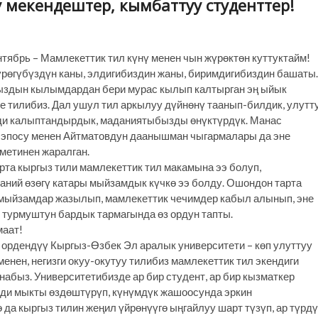
 мекендештер, кымбаттуу студенттер!
тябрь – Мамлекеттик тил күнү менен чын жүрөктөн куттуктайм!
үрөгүбүздүн каны, элдигибиздин жаны, биримдигибиздин башаты.
здын кылымдардан бери мурас кылып калтырган эң ыйык
не тилибиз. Дал ушул тил аркылуу дүйнөнү таанып-билдик, улутт
ди калыптандырдык, маданиятыбызды өнүктүрдүк. Манас
 эпосу менен Айтматовдун даанышман чыгармалары да эне
метинен жаралган.
та кыргыз тили мамлекеттик тил макамына ээ болуп,
аний өзөгү катары мыйзамдык күчкө ээ болду. Ошондон тарта
 мыйзамдар жазылып, мамлекеттик чечимдер кабыл алынып, эне
 турмуштун бардык тармагында өз ордун тапты.
маат!
 ордендүү Кыргыз-Өзбек Эл аралык университети – көп улуттуу
менен, негизги окуу-окутуу тилибиз мамлекеттик тил экендиги
абыз. Университетибизде ар бир студент, ар бир кызматкер
ди мыкты өздөштүрүп, күнүмдүк жашоосунда эркин
да кыргыз тилин жеңил үйрөнүүгө ыңгайлуу шарт түзүп, ар түрд