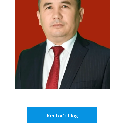
р
Rector's blog