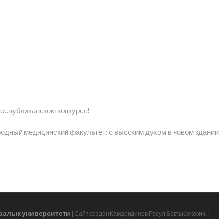
еспубликанском конкурсе!
дный медицинский факультет: с высоким духом в новом здани
ралык университети
| Сайт создан Камаридинов Расул Бактыбекович.
|