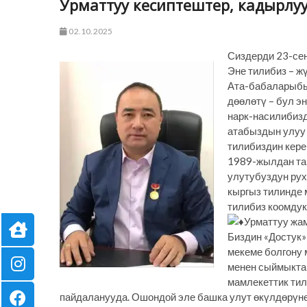
Урматтуу кесиптештер, кадырлуу
02.10.2025
Сиздерди 23-сен
Эне тилибиз – ж
Ата-бабаларыбы
дөөлөтү – бул э
нарк-насилибиз
атабыздын улуу
тилибиздин кере
1989-жылдан тар
улутубуздун рух
кыргыз тилинде
тилибиз коомдук
Урматтуу жа
Биздин «Достук»
мекеме болгону 
менен сыймыктан
мамлекеттик тил
пайдаланууда. Ошондой эле башка улут өкүлдөрүнө 