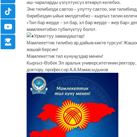
иш-чараларды үзгүлтүксүз өткөрүп келебиз.
Эне тилибизди сактоо – улутту сактоо, эне тилиби
бирибиздин ыйык милдетибиз – кыргыз тилин келечек
«Тил бар жерде – эл бар, эл бар жерде – жер бар» д
мамлекетибиз түбөлүктүү болот.
Урматтуу замандаштар!
Мамлекеттик тилибиз ар дайым көктө турсун! Жаш
жашай берсин!
Мамлекеттик тил күнүңүздөр менен!
Кыргыз-Өзбек Эл аралык университетинин ректору, 
доктору, профессор А.А.Мамасыдыков