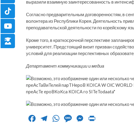
выразили взаимную заинтересованность в интенсиф
Согласно предварительным договоренностям, в сен
волонтера из Республики Корея. Деятельность прив
преподавательской деятельности по корейскому язы
Кроме того, в краткосрочной перспективе запланир
университет. Предстоящий визит призван содейств
условий для реализации перспективных образовате
Департамент коммуникации и медиа
F
T
W
M
M
Pr
ac
el
h
es
es
in