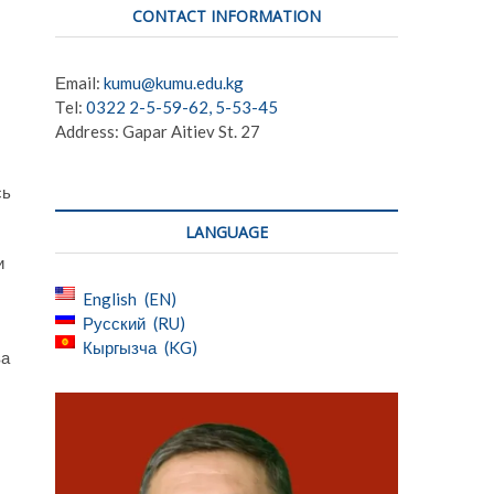
CONTACT INFORMATION
Еmail:
kumu@kumu.edu.kg
Тel:
0322 2-5-59-62, 5-53-45
Address: Gapar Aitiev St. 27
сь
LANGUAGE
и
English
EN
Русский
RU
Кыргызча
KG
ва