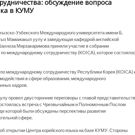
рудничества: обсуждение вопроса
ыка в КУМУ
гызско-Узбекского Международного университета имени Б.
нгыз Мамажакып уулу и заведующая кафедрой английской
ахноза Мирзакаримова приняли участие в собрании
 по международному сотрудничеству (KOICA), которое состояло
 по международному сотрудничеству Республики Корея (KOICA) 
модействия в сфере образования, международного
нных кадров.
лу провел двусторонние переговоры с главой представительст
 состоялась встреча с Чрезвычайным и Полномочным Послом
оде которой были обсуждены перспективы развития
ательной сфере.
об открытии Центра корейского языка на базе КУМУ. Стороны