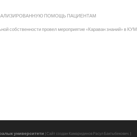
ЕЦИАЛИЗИРОВАННУЮ ПОМОЩЬ ПАЦИЕНТАМ
ной собственности провел мероприятие «Караван знаний» в КУ
ралык университети
| Сайт создан Камаридинов Расул Бактыбекович.
|