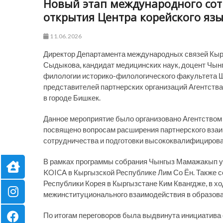
Новый этап международного сот
открытия Центра корейского яз
11.06.2026
Директор Департамента международных связей Кыр
Сыдыкова, кандидат медицинских наук, доцент Чы
филологии историко-филологического факультета Ш
представителей партнерских организаций Агентства
в городе Бишкек.
Данное мероприятие было организовано Агентством
посвящено вопросам расширения партнерского взаи
сотрудничества и подготовки высококвалифицирова
В рамках программы собрания Чынгыз Мамажакып уу
KOICA в Кыргызской Республике Лим Со Ён. Также
Республики Корея в Кыргызстане Ким Квангдже, в х
межинституционального взаимодействия в образов
По итогам переговоров была выдвинута инициатива 