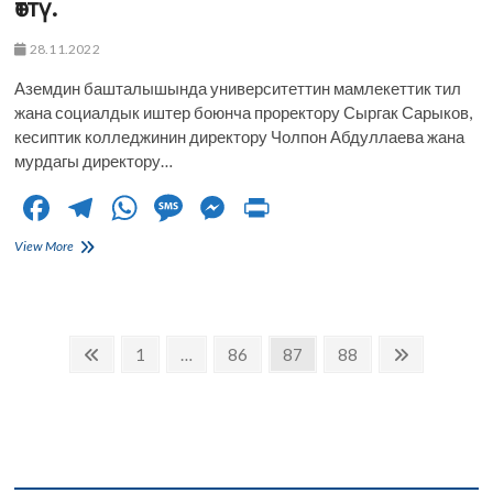
өттү.
28.11.2022
Аземдин башталышында университеттин мамлекеттик тил
жана социалдык иштер боюнча проректору Сыргак Сарыков,
кесиптик колледжинин директору Чолпон Абдуллаева жана
мурдагы директору…
F
T
W
M
M
Pr
ac
el
h
es
es
in
Кесиптик
View More
e
колледжинин
e
at
sa
se
t
биринчи
b
gr
s
g
n
курстарын
“Студенттикке
o
a
A
e
g
Posts
кабыл
Previous
Page
Page
Page
Page
Next
1
…
86
87
88
алуу”
o
m
p
er
page
page
navigation
аземи
болуп
k
p
өттү.