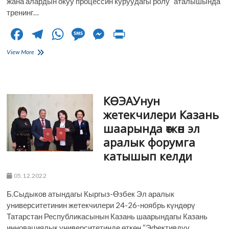
жана алардын окуу процессин куруудагы ролу” аталышында
тренинг…
F
T
W
M
M
Pr
ac
el
h
es
es
in
«ОКУУ
View More
e
НАТЫЙЖАЛАРЫН
e
at
sa
se
t
ТҮЗҮҮ
b
gr
s
g
n
ЖАНА
АЛАРДЫН
o
a
A
e
g
КӨЭАУнун
ОКУУ
ПРОЦЕССИН
o
m
p
er
жетекчилери Казань
КУРУУДАГЫ
шаарында өткөн эл
РОЛУ»
k
p
ТРЕНИНГИ
аралык форумга
катышып келди
05.12.2022
Б.Сыдыков атындагы Кыргыз-Өзбек Эл аралык
университетинин жетекчилери 24-26-ноябрь күндөрү
Татарстан Республикасынын Казань шаарындагы Казань
инновациялык университетинде өткөн “Эфективдүү