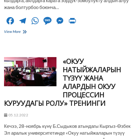
кыздарга, аялдарга карата зордук-зомбулукту алдын алуу
жана болтурбоо боюнча…
F
T
W
M
M
Pr
ac
el
h
es
es
in
“Аялдарга
View More
e
жана
e
at
sa
se
t
балдарга
b
gr
s
g
n
карата
зомбулуктун
o
a
A
e
g
«ОКУУ
алдын
алуу”
o
m
p
er
НАТЫЙЖАЛАРЫН
аталышында
ТҮЗҮҮ ЖАНА
биргелешкен
k
p
форум
АЛАРДЫН ОКУУ
өттү
ПРОЦЕССИН
КУРУУДАГЫ РОЛУ» ТРЕНИНГИ
05.12.2022
Кечээ, 28-ноябрь күнү Б.Сыдыков атындагы Кыргыз-Өзбек
Эл аралык университетинде «Окуу натыйжаларын түзүү