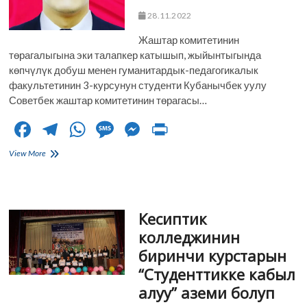
28.11.2022
Жаштар комитетинин
төрагалыгына эки талапкер катышып, жыйынтыгында
көпчүлүк добуш менен гуманитардык-педагогикалык
факультетинин 3-курсунун студенти Кубанычбек уулу
Советбек жаштар комитетинин төрагасы…
F
T
W
M
M
Pr
ac
el
h
es
es
in
Жаштар
View More
e
комитетинин
e
at
sa
se
t
төрагалыгына
b
gr
s
g
n
шайлоо
болуп
o
a
A
e
g
Кесиптик
өттү
o
m
p
er
колледжинин
биринчи курстарын
k
p
“Студенттикке кабыл
алуу” аземи болуп