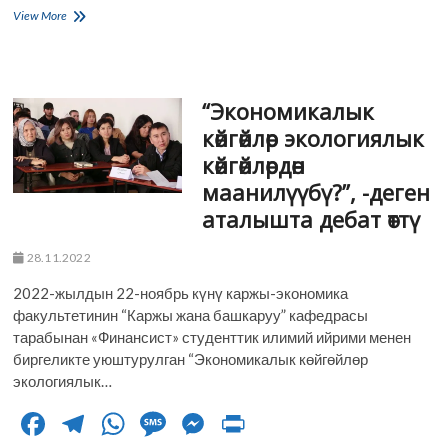
ac
el
h
es
es
in
1-
View More
e
курстарды
e
at
sa
se
t
“Кабыл
b
gr
s
g
n
алуу”
аземи
o
a
A
e
g
“Экономикалык
уланууда
o
m
p
er
көйгөйлөр экологиялык
көйгөйлөрдөн
k
p
маанилүүбү?”, -деген
аталышта дебат өттү
28.11.2022
2022-жылдын 22-ноябрь күнү каржы-экономика
факультетинин “Каржы жана башкаруу” кафедрасы
тарабынан «Финансист» студенттик илимий ийрими менен
биргеликте уюштурулган “Экономикалык көйгөйлөр
экологиялык…
F
T
W
M
M
Pr