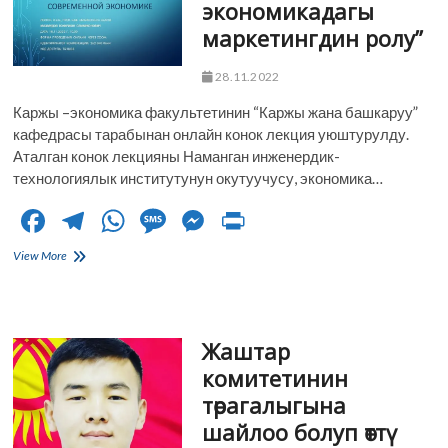
o
m
p
er
экономикадагы
маркетингдин ролу”
k
p
28.11.2022
Каржы –экономика факультетинин “Каржы жана башкаруу”
кафедрасы тарабынан онлайн конок лекция уюштурулду.
Аталган конок лекцияны Наманган инженердик-
технологиялык институтунун окутуучусу, экономика…
F
T
W
M
M
Pr
ac
el
h
es
es
in
“Заманбап
View More
e
экономикадагы
e
at
sa
se
t
маркетингдин
b
gr
s
g
n
ролу”
o
a
A
e
g
Жаштар
o
m
p
er
комитетинин
төрагалыгына
k
p
шайлоо болуп өттү