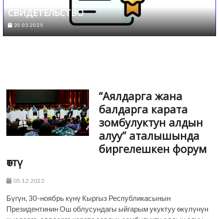
СВИДЕТЕЛЬСТВО
20.03.2025
“Аялдарга жана
балдарга карата
зомбулуктун алдын
алуу” аталышында
биргелешкен форум
өттү
05.12.2022
Бүгүн, 30-ноябрь күнү Кыргыз Республикасынын
Президентинин Ош облусундагы ыйгарым укуктуу өкүлүнүн