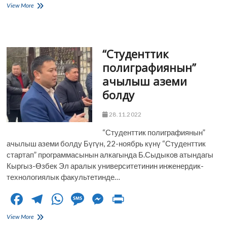
ac
el
h
es
es
in
“Экономикалык
View More
e
көйгөйлөр
e
at
sa
se
t
экологиялык
b
gr
s
g
n
көйгөйлөрдөн
маанилүүбү?”,
o
a
A
e
g
“Студенттик
-деген
аталышта
o
m
p
er
полиграфиянын”
дебат
ачылыш аземи
өттү
k
p
болду
28.11.2022
“Студенттик полиграфиянын”
ачылыш аземи болду Бүгүн, 22-ноябрь күнү “Студенттик
стартап” программасынын алкагында Б.Сыдыков атындагы
Кыргыз-Өзбек Эл аралык университетинин инженердик-
технологиялык факультетинде…
F
T
W
M
M
Pr
ac
el
h
es
es
in
“Студенттик
View More
полиграфиянын”