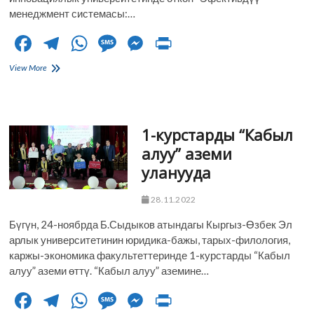
менеджмент системасы:…
F
T
W
M
M
Pr
ac
el
h
es
es
in
КӨЭАУнун
View More
e
жетекчилери
e
at
sa
se
t
Казань
b
gr
s
g
n
шаарында
өткөн
o
a
A
e
g
1-курстарды “Кабыл
эл
аралык
o
m
p
er
алуу” аземи
форумга
уланууда
катышып
k
p
келди
28.11.2022
Бүгүн, 24-ноябрда Б.Сыдыков атындагы Кыргыз-Өзбек Эл
арлык университетинин юридика-бажы, тарых-филология,
каржы-экономика факультеттеринде 1-курстарды “Кабыл
алуу” аземи өттү. “Кабыл алуу” аземине…
F
T
W
M
M
Pr